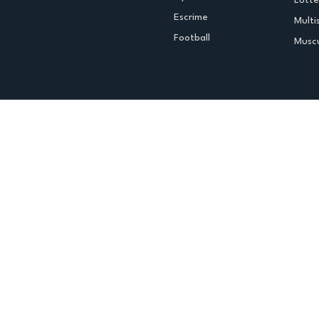
Lutte
Escrime
Multi
Football
Muscu
Espace club
Offres d'emploi