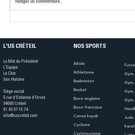
Rédigez un commentaire...
Connaissez-vous le Dark
L’US Crét
Ping ? Quand le tennis de
termine 
table s'illumine à Créteil !
beauté !
L'US CRÉTEIL
NOS SPORTS
Le Mot du Président
Aikido
Futsa
L'Equipe
Athletisme
Le Club
Gym. 
Son Histoire
Badminton
Gym. 
Basket
Gym.
Siège social
5 rue d'Estienne d'Orves
Boxe anglaise
Gym. 
94000 Créteil
Boxe francaise
Handb
01 42 07 15 74
info@uscreteil.com
Canoë kayak
Judo
Cyclisme
Kara
Cyclotourisme