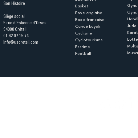
Son Histoire
Gym.
Basket
Gym. 
Boxe anglaise
Siège social
Handb
Boxe francaise
5 rue d'Estienne d'Orves
Judo
Canoë kayak
94000 Créteil
Kara
Cyclisme
01 42 07 15 74
Lutte
Cyclotourisme
info@uscreteil.com
Multi
Escrime
Muscu
Football
Espace club
Offres d'emploi