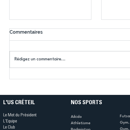
Commentaires
Rédigez un commentaire...
Connaissez-vous le Dark
L’US Crét
Ping ? Quand le tennis de
termine 
table s'illumine à Créteil !
beauté !
L'US CRÉTEIL
NOS SPORTS
Le Mot du Président
Futsa
Aikido
L'Equipe
Gym. 
Athletisme
Le Club
Gym. 
Badminton