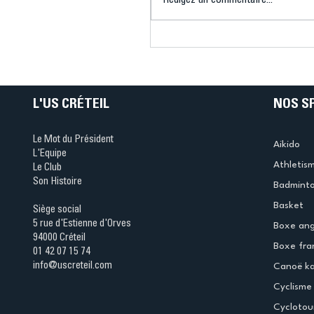
Rédigez un commentaire...
Connaissez-vous le Dar
Ping ? Quand le tennis d
table s'illumine à Créteil 
L'US CRÉTEIL
NOS S
Le Mot du Président
Aikido
L'Equipe
Athletis
Le Club
Son Histoire
Badmint
Basket
Siège social
5 rue d'Estienne d'Orves
Boxe ang
94000 Créteil
Boxe fra
01 42 07 15 74
info@uscreteil.com
Canoë k
Cyclisme
Cyclotou