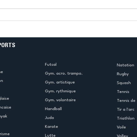
k
L’US Créteil Tir à l’Arc
e
termine la saison en
!
beauté !
PORTS
Futsal
Natation
me
Gym. acro. trampo.
Rugby
on
Gym. artistique
Squash
Gym. rythmique
Tennis
laise
Gym. volontaire
Tennis de 
ncaise
Handball
Tir a l'arc
ayak
Judo
Triathlon
Karate
Voile
risme
Lutte
Volley