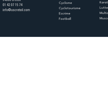
94000 Créteil
Kara
Cyclisme
01 42 07 15 74
Lutte
Cyclotourisme
info@uscreteil.com
Multi
Escrime
Muscu
Football
Espace club
Offres d'emploi