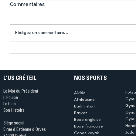
Commentaires
Rédigez un commentaire...
Connaissez-vous le Dark
L’US Crét
Ping ? Quand le tennis de
termine 
table s'illumine à Créteil !
beauté !
L'US CRÉTEIL
NOS SPORTS
Le Mot du Président
Futsa
Aikido
L'Equipe
Gym. 
Athletisme
Le Club
Gym. 
Badminton
Son Histoire
Gym.
Basket
Gym. 
Boxe anglaise
Siège social
Handb
Boxe francaise
5 rue d'Estienne d'Orves
Judo
Canoë kayak