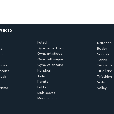
k
L’US Créteil Tir à l’Arc
e
termine la saison en
!
beauté !
PORTS
Futsal
Natation
Gym. acro. trampo.
me
Rugby
Gym. artistique
on
Squash
Gym. rythmique
Tennis
Gym. volontaire
laise
Tennis de 
Handball
ncaise
Tir a l'arc
Judo
ayak
Triathlon
Karate
Voile
Lutte
risme
Volley
Multisports
Musculation