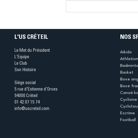
Connaissez-vous le Dar
Ping ? Quand le tennis d
table s'illumine à Créteil 
L'US CRÉTEIL
NOS S
Le Mot du Président
Aikido
L'Equipe
Athletis
Le Club
Badmint
Son Histoire
Basket
Boxe ang
Siège social
Boxe fra
5 rue d'Estienne d'Orves
Canoë k
94000 Créteil
Cyclisme
01 42 07 15 74
Cyclotou
info@uscreteil.com
Escrime
Football