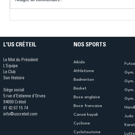
Rédigez un commentaire...
Connaissez-vous le Dark
L’US Crét
Ping ? Quand le tennis de
termine 
table s'illumine à Créteil !
beauté !
L'US CRÉTEIL
NOS SPORTS
Le Mot du Président
Aikido
Futsa
L'Equipe
Athletisme
Le Club
Gym. 
Son Histoire
Badminton
Gym. 
Basket
Gym.
Siège social
5 rue d'Estienne d'Orves
Boxe anglaise
Gym. 
94000 Créteil
Boxe francaise
Handb
01 42 07 15 74
info@uscreteil.com
Canoë kayak
Judo
Cyclisme
Kara
Cyclotourisme
Lutte