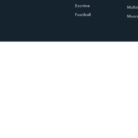
Escrime
Multi
Football
Muscu
Espace club
Offres d'emploi