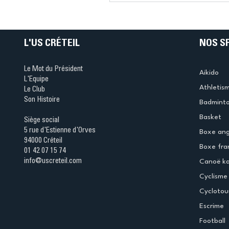
Ping ? Quand le tennis d
table s'illumine à Créteil 
L'US CRÉTEIL
NOS S
Le Mot du Président
Aikido
L'Equipe
Athletis
Le Club
Son Histoire
Badmint
Basket
Siège social
5 rue d'Estienne d'Orves
Boxe ang
94000 Créteil
Boxe fra
01 42 07 15 74
info@uscreteil.com
Canoë k
Cyclisme
Cyclotou
Escrime
Football