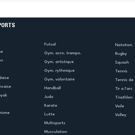
e
termine la saison en
!
beauté !
PORTS
Futsal
Natation
me
Gym. acro. trampo.
Rugby
on
Gym. artistique
Squash
Gym. rythmique
Tennis
laise
Gym. volontaire
Tennis de 
ncaise
Handball
Tir a l'arc
ayak
Judo
Triathlon
Karate
Voile
risme
Lutte
Volley
Multisports
Musculation