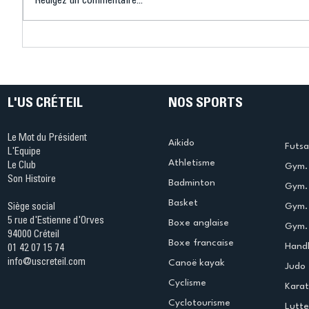
Rédigez un commentaire...
Connaissez-vous le Dark
L’US Crét
Ping ? Quand le tennis de
termine 
table s'illumine à Créteil !
beauté !
L'US CRÉTEIL
NOS SPORTS
Le Mot du Président
Aikido
Futsa
L'Equipe
Athletisme
Le Club
Gym. 
Son Histoire
Badminton
Gym. 
Basket
Gym.
Siège social
5 rue d'Estienne d'Orves
Boxe anglaise
Gym. 
94000 Créteil
Boxe francaise
Handb
01 42 07 15 74
info@uscreteil.com
Canoë kayak
Judo
Cyclisme
Kara
Cyclotourisme
Lutte