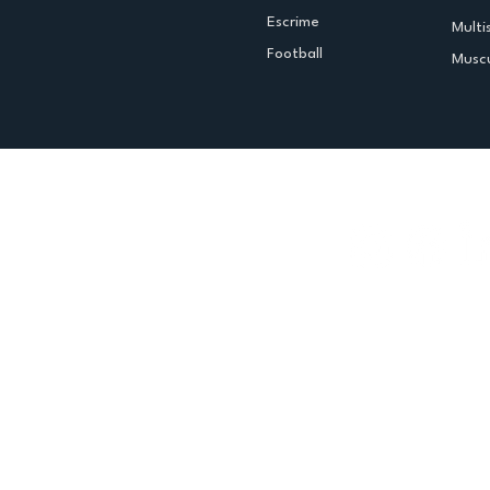
Escrime
Multi
Football
Muscu
Espace club
Offres d'emploi