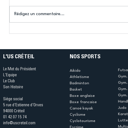
Rédigez un commentaire...
Connaissez-vous le Dark
L’US Crét
Ping ? Quand le tennis de
termine 
table s'illumine à Créteil !
beauté !
L'US CRÉTEIL
NOS SPORTS
Le Mot du Président
Futsa
Aikido
L'Equipe
Gym. 
Athletisme
Le Club
Gym. 
Badminton
Son Histoire
Gym.
Basket
Gym. 
Boxe anglaise
Siège social
Handb
Boxe francaise
5 rue d'Estienne d'Orves
Judo
Canoë kayak
94000 Créteil
Kara
Cyclisme
01 42 07 15 74
Lutte
Cyclotourisme
info@uscreteil.com
Multi
Escrime