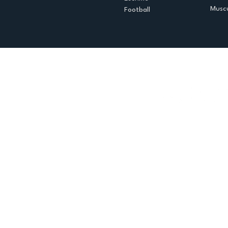
Muscu
Football
Espace club
Offres d'emploi