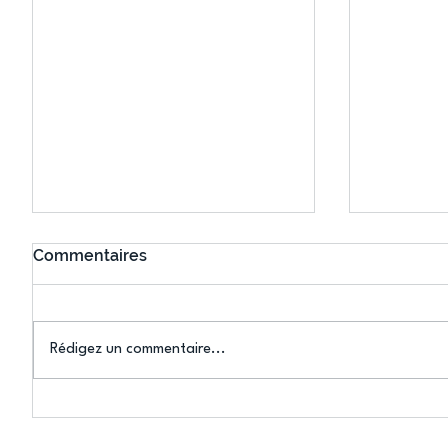
Commentaires
Rédigez un commentaire...
Connaissez-vous le Dark
L’US Crét
Ping ? Quand le tennis de
termine 
table s'illumine à Créteil !
beauté !