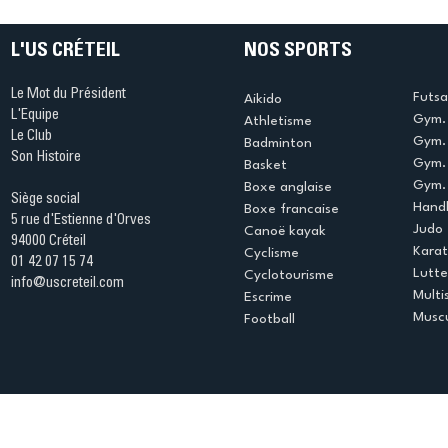
L'US CRÉTEIL
NOS SPORTS
Le Mot du Président
Futsa
Aikido
L'Equipe
Gym. 
Athletisme
Le Club
Gym. 
Badminton
Son Histoire
Gym.
Basket
Gym. 
Boxe anglaise
Siège social
Handb
Boxe francaise
5 rue d'Estienne d'Orves
Judo
Canoë kayak
94000 Créteil
Kara
Cyclisme
01 42 07 15 74
Lutte
Cyclotourisme
info@uscreteil.com
Multi
Escrime
Muscu
Football
Espace club