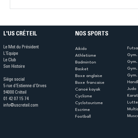
Connaissez-vous le Dark
L’US Crét
Ping ? Quand le tennis de
termine 
table s'illumine à Créteil !
beauté !
L'US CRÉTEIL
NOS SPORTS
Le Mot du Président
Futsa
Aikido
L'Equipe
Gym. 
Athletisme
Le Club
Gym. 
Badminton
Son Histoire
Gym.
Basket
Gym. 
Boxe anglaise
Siège social
Handb
Boxe francaise
5 rue d'Estienne d'Orves
Judo
Canoë kayak
94000 Créteil
Kara
Cyclisme
01 42 07 15 74
Lutte
Cyclotourisme
info@uscreteil.com
Multi
Escrime
Muscu
Football