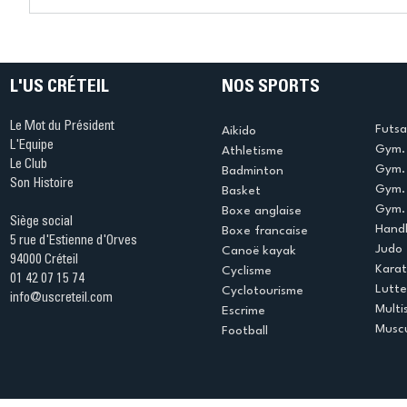
Connaissez-vous le Dark
L’US Crét
Ping ? Quand le tennis de
termine 
table s'illumine à Créteil !
beauté !
L'US CRÉTEIL
NOS SPORTS
Le Mot du Président
Futsa
Aikido
L'Equipe
Gym. 
Athletisme
Le Club
Gym. 
Badminton
Son Histoire
Gym.
Basket
Gym. 
Boxe anglaise
Siège social
Handb
Boxe francaise
5 rue d'Estienne d'Orves
Judo
Canoë kayak
94000 Créteil
Kara
Cyclisme
01 42 07 15 74
Lutte
Cyclotourisme
info@uscreteil.com
Multi
Escrime
Muscu
Football