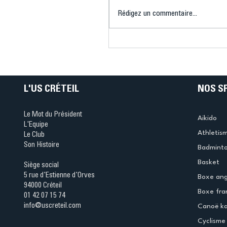
Rédigez un commentaire...
Connaissez-vous le Dar
Ping ? Quand le tennis d
table s'illumine à Créteil 
L'US CRÉTEIL
NOS S
Le Mot du Président
Aikido
L'Equipe
Athletis
Le Club
Son Histoire
Badmint
Basket
Siège social
5 rue d'Estienne d'Orves
Boxe ang
94000 Créteil
Boxe fra
01 42 07 15 74
info@uscreteil.com
Canoë k
Cyclisme