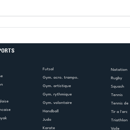
k
L’US Créteil Tir à l’Arc
e
termine la saison en
!
beauté !
PORTS
Futsal
Natation
me
Gym. acro. trampo.
Rugby
on
Gym. artistique
Squash
Gym. rythmique
Tennis
laise
Gym. volontaire
Tennis de 
ncaise
Handball
Tir a l'arc
ayak
Judo
Triathlon
Karate
Voile