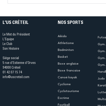
Connaissez-vous le Dark
L’US Crét
Ping ? Quand le tennis de
termine 
table s'illumine à Créteil !
beauté !
L'US CRÉTEIL
NOS SPORTS
Le Mot du Président
Aikido
Futsa
L'Equipe
Athletisme
Le Club
Gym. 
Son Histoire
Badminton
Gym. 
Basket
Gym.
Siège social
5 rue d'Estienne d'Orves
Boxe anglaise
Gym. 
94000 Créteil
Boxe francaise
Handb
01 42 07 15 74
info@uscreteil.com
Canoë kayak
Judo
Cyclisme
Kara
Cyclotourisme
Lutte
Escrime
Multi
Football