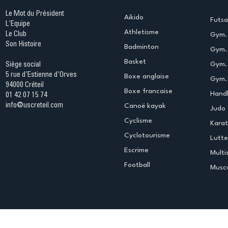
Le Mot du Président
Aikido
Futsa
L'Equipe
Athletisme
Le Club
Gym. 
Son Histoire
Badminton
Gym. 
Basket
Gym.
Siège social
5 rue d'Estienne d'Orves
Boxe anglaise
Gym. 
94000 Créteil
Boxe francaise
Handb
01 42 07 15 74
info@uscreteil.com
Canoë kayak
Judo
Cyclisme
Kara
Cyclotourisme
Lutte
Escrime
Multi
Football
Muscu
Espace club