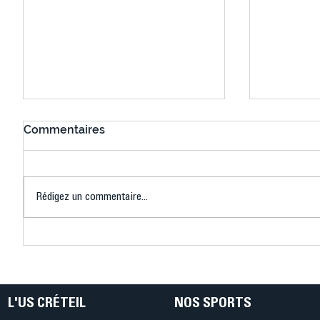
Commentaires
Rédigez un commentaire...
Connaissez-vous le Dark
L’US Crét
Ping ? Quand le tennis de
termine 
table s'illumine à Créteil !
beauté !
L'US CRÉTEIL
NOS SPORTS