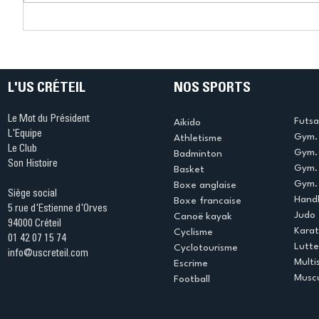
Connaissez-vous le Dark
L’US Crét
Ping ? Quand le tennis de
termine 
table s'illumine à Créteil !
beauté !
L'US CRÉTEIL
NOS SPORTS
Le Mot du Président
Futsa
Aikido
L'Equipe
Gym. 
Athletisme
Le Club
Gym. 
Badminton
Son Histoire
Gym.
Basket
Gym. 
Boxe anglaise
Siège social
Handb
Boxe francaise
5 rue d'Estienne d'Orves
Judo
Canoë kayak
94000 Créteil
Kara
Cyclisme
01 42 07 15 74
Lutte
Cyclotourisme
info@uscreteil.com
Multi
Escrime
Muscu
Football