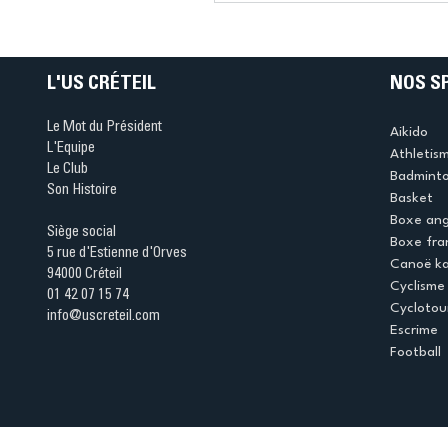
Ping ? Quand le tennis d
table s'illumine à Créteil 
L'US CRÉTEIL
NOS S
Le Mot du Président
Aikido
L'Equipe
Athletis
Le Club
Badmint
Son Histoire
Basket
Boxe ang
Siège social
Boxe fra
5 rue d'Estienne d'Orves
Canoë k
94000 Créteil
Cyclisme
01 42 07 15 74
Cyclotou
info@uscreteil.com
Escrime
Football