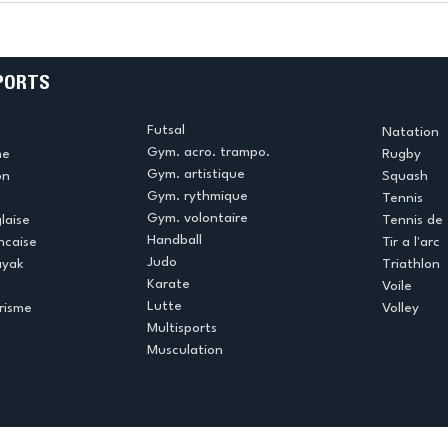
e
termine la saison en
!
beauté !
PORTS
Futsal
Natation
Gym. acro. trampo.
me
Rugby
Gym. artistique
on
Squash
Gym. rythmique
Tennis
Gym. volontaire
laise
Tennis de 
Handball
ncaise
Tir a l'arc
Judo
ayak
Triathlon
Karate
Voile
Lutte
risme
Volley
Multisports
Musculation