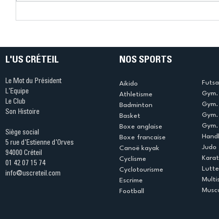
Connaissez-vous le Dark
L’US Crét
Ping ? Quand le tennis de
termine 
table s'illumine à Créteil !
beauté !
L'US CRÉTEIL
NOS SPORTS
Le Mot du Président
Futsa
Aikido
L'Equipe
Gym. 
Athletisme
Le Club
Gym. 
Badminton
Son Histoire
Gym.
Basket
Gym. 
Boxe anglaise
Siège social
Handb
Boxe francaise
5 rue d'Estienne d'Orves
Judo
Canoë kayak
94000 Créteil
Kara
Cyclisme
01 42 07 15 74
Lutte
Cyclotourisme
info@uscreteil.com
Multi
Escrime
Muscu
Football