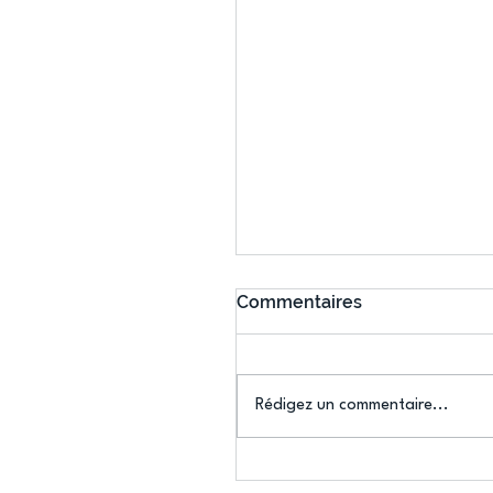
Commentaires
Rédigez un commentaire...
Connaissez-vous le Dar
Ping ? Quand le tennis d