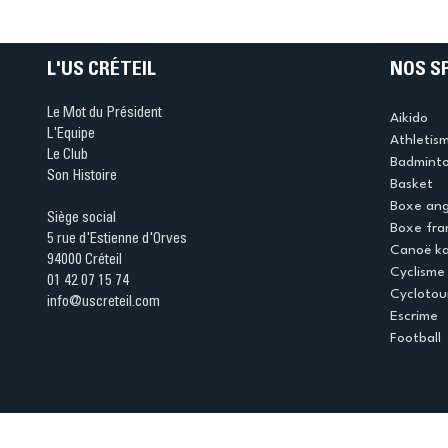
table s'illumine à Créteil 
L'US CRÉTEIL
NOS S
Le Mot du Président
Aikido
L'Equipe
Athletis
Le Club
Badmint
Son Histoire
Basket
Boxe ang
Siège social
Boxe fra
5 rue d'Estienne d'Orves
Canoë k
94000 Créteil
Cyclisme
01 42 07 15 74
Cyclotou
info@uscreteil.com
Escrime
Football
Espace club