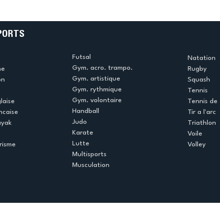
!
beauté !
PORTS
Futsal
Natation
Gym. acro. trampo.
me
Rugby
Gym. artistique
on
Squash
Gym. rythmique
Tennis
Gym. volontaire
laise
Tennis de 
Handball
ncaise
Tir a l'arc
Judo
ayak
Triathlon
Karate
Voile
Lutte
risme
Volley
Multisports
Musculation