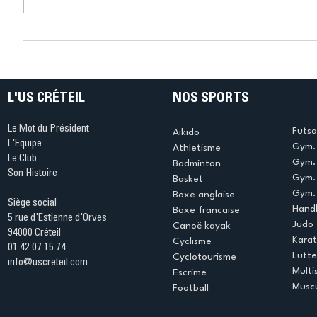
Connaissez-vous le Dark
L’US Crét
Ping ? Quand le tennis de
termine 
table s'illumine à Créteil !
beauté !
L'US CRÉTEIL
NOS SPORTS
Le Mot du Président
Futsa
Aikido
L'Equipe
Gym. 
Athletisme
Le Club
Gym. 
Badminton
Son Histoire
Gym.
Basket
Gym. 
Boxe anglaise
Siège social
Handb
Boxe francaise
5 rue d'Estienne d'Orves
Judo
Canoë kayak
94000 Créteil
Kara
Cyclisme
01 42 07 15 74
Lutte
Cyclotourisme
info@uscreteil.com
Multi
Escrime
Muscu
Football