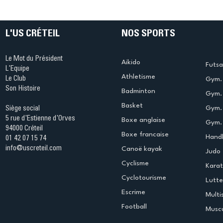
table s'illumine à Créteil !
beauté !
L'US CRÉTEIL
NOS SPORTS
Le Mot du Président
Aikido
Futsa
L'Equipe
Athletisme
Le Club
Gym. 
Son Histoire
Badminton
Gym. 
Basket
Gym.
Siège social
5 rue d'Estienne d'Orves
Boxe anglaise
Gym. 
94000 Créteil
Boxe francaise
Handb
01 42 07 15 74
info@uscreteil.com
Canoë kayak
Judo
Cyclisme
Kara
Cyclotourisme
Lutte
Escrime
Multi
Football
Muscu