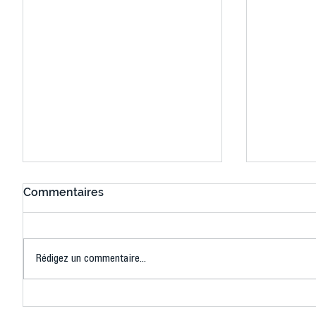
Commentaires
Rédigez un commentaire...
Connaissez-vous le Dark
L’US Crét
Ping ? Quand le tennis de
termine 