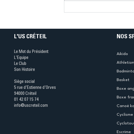
Connaissez-vous le Dar
Ping ? Quand le tennis d
table s'illumine à Créteil 
L'US CRÉTEIL
NOS S
Le Mot du Président
Aikido
L'Equipe
Athletis
Le Club
Son Histoire
Badmint
Basket
Siège social
5 rue d'Estienne d'Orves
Boxe ang
94000 Créteil
Boxe fra
01 42 07 15 74
info@uscreteil.com
Canoë k
Cyclisme
Cyclotou
Escrime