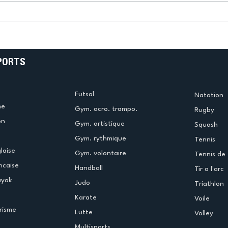
k
L’US Créteil Tir à l’Arc
e
termine la saison en
!
beauté !
PORTS
Futsal
Natation
me
Gym. acro. trampo.
Rugby
on
Gym. artistique
Squash
Gym. rythmique
Tennis
laise
Gym. volontaire
Tennis de 
ncaise
Handball
Tir a l'arc
ayak
Judo
Triathlon
Karate
Voile
risme
Lutte
Volley
Multisports