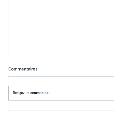
Commentaires
Rédigez un commentaire...
Connaissez-vous le Dark
L’US Crét
Ping ? Quand le tennis de
termine 