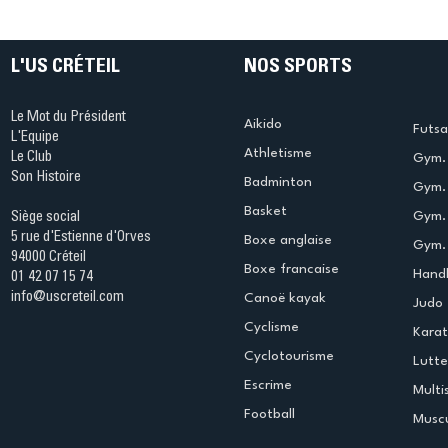
table s'illumine à Créteil !
beauté !
L'US CRÉTEIL
NOS SPORTS
Le Mot du Président
Aikido
Futsa
L'Equipe
Athletisme
Le Club
Gym. 
Son Histoire
Badminton
Gym. 
Basket
Gym.
Siège social
5 rue d'Estienne d'Orves
Boxe anglaise
Gym. 
94000 Créteil
Boxe francaise
Handb
01 42 07 15 74
info@uscreteil.com
Canoë kayak
Judo
Cyclisme
Kara
Cyclotourisme
Lutte
Escrime
Multi
Football
Muscu