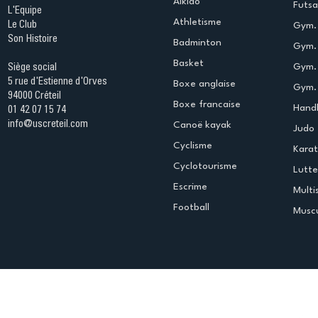
Aikido
Futsa
L'Equipe
Athletisme
Le Club
Gym. 
Son Histoire
Badminton
Gym. 
Basket
Gym.
Siège social
5 rue d'Estienne d'Orves
Boxe anglaise
Gym. 
94000 Créteil
Boxe francaise
Handb
01 42 07 15 74
info@uscreteil.com
Canoë kayak
Judo
Cyclisme
Kara
Cyclotourisme
Lutte
Escrime
Multi
Football
Muscu
Espace club