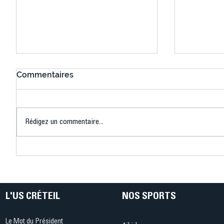
Commentaires
Rédigez un commentaire...
Connaissez-vous le Dark
L’US Crét
Ping ? Quand le tennis de
termine 
table s'illumine à Créteil !
beauté !
L'US CRÉTEIL
NOS SPORTS
Le Mot du Président