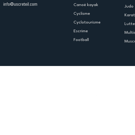
info@uscreteil.com
Canoë kayak
Judo
Cyclisme
Kara
Cyclotourisme
Lutte
Escrime
Multi
Football
Muscu
Espace club
Offres d'emploi