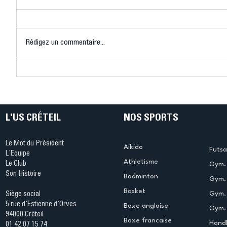
Rédigez un commentaire...
Connaissez-vous le Dark
L’US Crét
Ping ? Quand le tennis de
termine 
table s'illumine à Créteil !
beauté !
L'US CRÉTEIL
NOS SPORTS
Le Mot du Président
Aikido
Futsa
L'Equipe
Athletisme
Le Club
Gym. 
Son Histoire
Badminton
Gym. 
Basket
Gym.
Siège social
5 rue d'Estienne d'Orves
Boxe anglaise
Gym. 
94000 Créteil
Boxe francaise
Handb
01 42 07 15 74