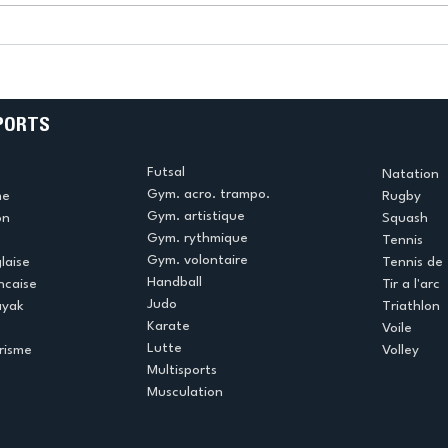
k
L’US Créteil Tir à l’Arc
e
termine la saison en
!
beauté !
PORTS
Futsal
Natation
Gym. acro. trampo.
me
Rugby
Gym. artistique
on
Squash
Gym. rythmique
Tennis
Gym. volontaire
laise
Tennis de 
Handball
ncaise
Tir a l'arc
Judo
ayak
Triathlon
Karate
Voile
Lutte
risme
Volley
Multisports
Musculation