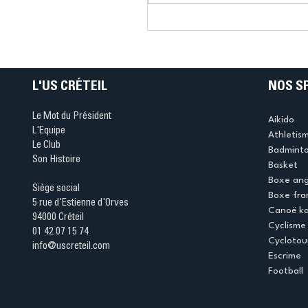
Connaissez-vous le Dar
Ping ? Quand le tennis d
table s'illumine à Créteil 
L'US CRÉTEIL
NOS S
Le Mot du Président
Aikido
L'Equipe
Athletis
Le Club
Badmint
Son Histoire
Basket
Boxe ang
Siège social
Boxe fra
5 rue d'Estienne d'Orves
Canoë k
94000 Créteil
Cyclisme
01 42 07 15 74
Cyclotou
info@uscreteil.com
Escrime
Football