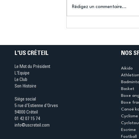
Rédigez un commentaire...
Connaissez-vous le Dar
Ping ? Quand le tennis d
table s'illumine à Créteil 
L'US CRÉTEIL
NOS S
Le Mot du Président
Aikido
L'Equipe
Athletis
Le Club
Badmint
Son Histoire
Basket
Boxe ang
Siège social
Boxe fra
5 rue d'Estienne d'Orves
Canoë k
94000 Créteil
Cyclisme
01 42 07 15 74
Cyclotou
info@uscreteil.com
Escrime
Football