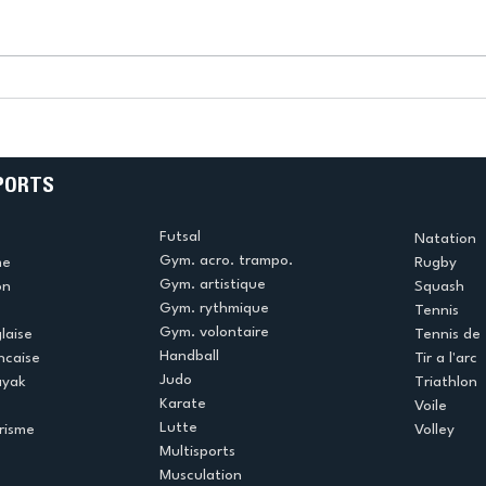
k
L’US Créteil Tir à l’Arc
e
termine la saison en
!
beauté !
PORTS
Futsal
Natation
Gym. acro. trampo.
me
Rugby
Gym. artistique
on
Squash
Gym. rythmique
Tennis
Gym. volontaire
laise
Tennis de 
Handball
ncaise
Tir a l'arc
Judo
ayak
Triathlon
Karate
Voile
Lutte
risme
Volley
Multisports
Musculation