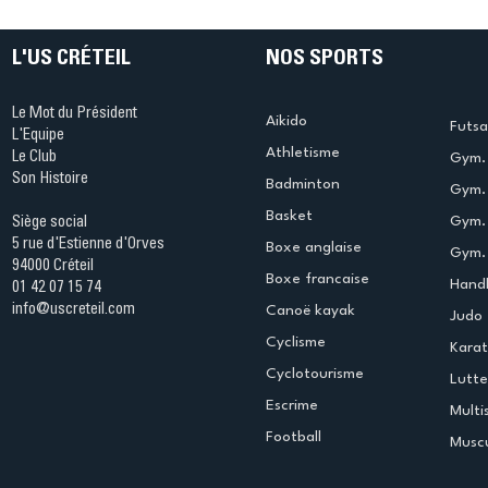
table s'illumine à Créteil !
beauté !
L'US CRÉTEIL
NOS SPORTS
Le Mot du Président
Aikido
Futsa
L'Equipe
Athletisme
Le Club
Gym. 
Son Histoire
Badminton
Gym. 
Basket
Gym.
Siège social
5 rue d'Estienne d'Orves
Boxe anglaise
Gym. 
94000 Créteil
Boxe francaise
Handb
01 42 07 15 74
info@uscreteil.com
Canoë kayak
Judo
Cyclisme
Kara
Cyclotourisme
Lutte
Escrime
Multi
Football
Muscu