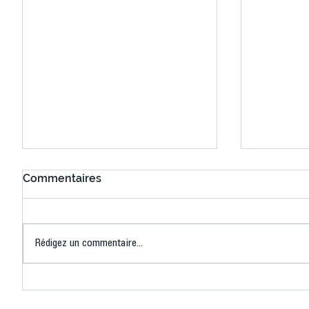
Commentaires
Rédigez un commentaire...
Connaissez-vous le Dark
L’US Crét
Ping ? Quand le tennis de
termine 