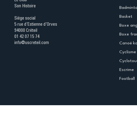
Le Club
Son Histoire
Badmint
Basket
Siège social
5 rue d'Estienne d'Orves
Boxe ang
94000 Créteil
Boxe fra
01 42 07 15 74
info@uscreteil.com
Canoë k
Cyclisme
Cyclotou
Escrime
Football
Espace club
Offres d'emploi