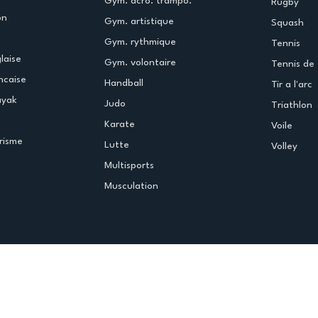
Gym. acro. trampo.
Rugby
on
Gym. artistique
Squash
Gym. rythmique
Tennis
laise
Gym. volontaire
Tennis de 
ncaise
Handball
Tir a l'arc
ayak
Judo
Triathlon
Karate
Voile
risme
Lutte
Volley
Multisports
Musculation