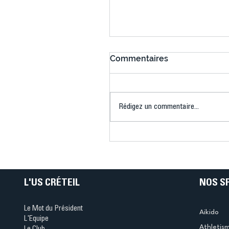
Commentaires
Rédigez un commentaire...
Connaissez-vous le Dar
Ping ? Quand le tennis d
table s'illumine à Créteil 
L'US CRÉTEIL
NOS S
Le Mot du Président
Aikido
L'Equipe
Athletis