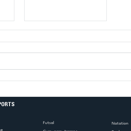
k
L’US Créteil Tir à l’Arc
e
termine la saison en
!
beauté !
PORTS
Futsal
Natation
me