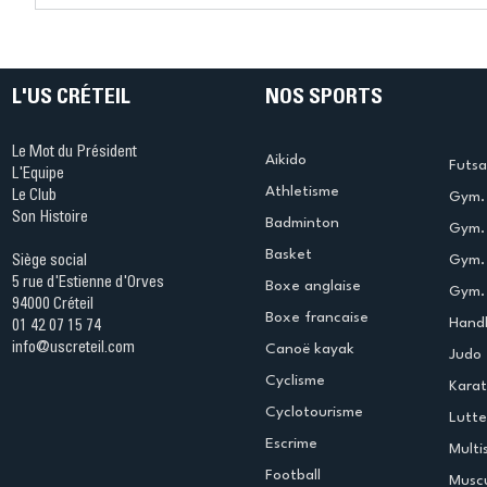
Ping ? Quand le tennis de
termine 
table s'illumine à Créteil !
beauté !
L'US CRÉTEIL
NOS SPORTS
Le Mot du Président
Aikido
Futsa
L'Equipe
Athletisme
Le Club
Gym. 
Son Histoire
Badminton
Gym. 
Basket
Gym.
Siège social
5 rue d'Estienne d'Orves
Boxe anglaise
Gym. 
94000 Créteil
Boxe francaise
Handb
01 42 07 15 74
info@uscreteil.com
Canoë kayak
Judo
Cyclisme
Kara
Cyclotourisme
Lutte
Escrime
Multi
Football
Muscu