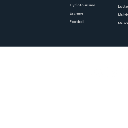
Cyclotourisme
Lutte
Escrime
Multi
Football
Muscu
Espace club
Offres d'emploi