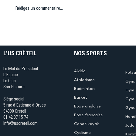
Rédigez un commentaire...
Connaissez-vous le Dark
L’US Crét
Ping ? Quand le tennis de
termine 
table s'illumine à Créteil !
beauté !
L'US CRÉTEIL
NOS SPORTS
Le Mot du Président
Aikido
Futsa
L'Equipe
Athletisme
Le Club
Gym. 
Son Histoire
Badminton
Gym. 
Basket
Gym.
Siège social
5 rue d'Estienne d'Orves
Boxe anglaise
Gym. 
94000 Créteil
Boxe francaise
Handb
01 42 07 15 74
info@uscreteil.com
Canoë kayak
Judo
Cyclisme
Kara