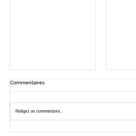
Commentaires
Rédigez un commentaire...
Les inscriptions 2026-2027
L’US Crét
sont ouvertes…
victoires