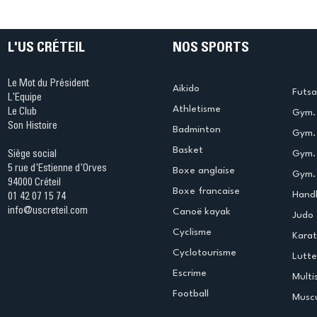
progressivement !
frustrati
L'US CRÉTEIL
NOS SPORTS
Le Mot du Président
Aikido
Futsa
L'Equipe
Athletisme
Le Club
Gym. 
Son Histoire
Badminton
Gym. 
Basket
Gym.
Siège social
5 rue d'Estienne d'Orves
Boxe anglaise
Gym. 
94000 Créteil
Boxe francaise
Handb
01 42 07 15 74
info@uscreteil.com
Canoë kayak
Judo
Cyclisme
Kara
Cyclotourisme
Lutte
Escrime
Multi
Football
Muscu