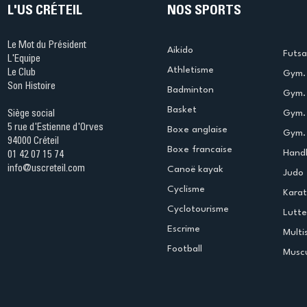
L'US CRÉTEIL
NOS SPORTS
Le Mot du Président
Aikido
Futsa
L'Equipe
Athletisme
Le Club
Gym. 
Son Histoire
Badminton
Gym. 
Basket
Gym.
Siège social
5 rue d'Estienne d'Orves
Boxe anglaise
Gym. 
94000 Créteil
Boxe francaise
Handb
01 42 07 15 74
info@uscreteil.com
Canoë kayak
Judo
Cyclisme
Kara
Cyclotourisme
Lutte
Escrime
Multi
Football
Muscu