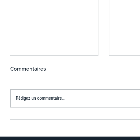
Commentaires
Rédigez un commentaire...
Connaissez-vous le Dark
L’US Crét
Ping ? Quand le tennis de
termine 
table s'illumine à Créteil !
beauté !