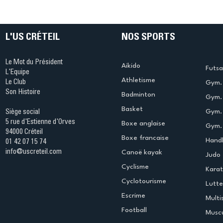
Ping ? Quand le tennis de
termine 
table s'illumine à Créteil !
beauté !
L'US CRÉTEIL
NOS SPORTS
Le Mot du Président
Aikido
Futsa
L'Equipe
Athletisme
Le Club
Gym. 
Son Histoire
Badminton
Gym. 
Basket
Gym.
Siège social
5 rue d'Estienne d'Orves
Boxe anglaise
Gym. 
94000 Créteil
Boxe francaise
Handb
01 42 07 15 74
info@uscreteil.com
Canoë kayak
Judo
Cyclisme
Kara
Cyclotourisme
Lutte
Escrime
Multi
Football
Muscu