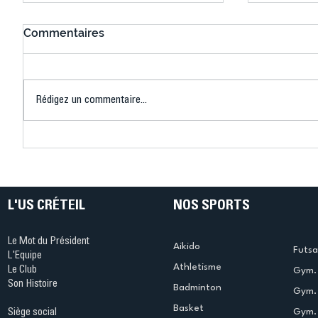
Commentaires
Rédigez un commentaire...
Connaissez-vous le Dark
L’US Crét
Ping ? Quand le tennis de
termine 
table s'illumine à Créteil !
beauté !
L'US CRÉTEIL
NOS SPORTS
Le Mot du Président
Aikido
Futsa
L'Equipe
Athletisme
Le Club
Gym. 
Son Histoire
Badminton
Gym. 
Basket
Gym.
Siège social