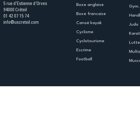
5 rue d'Estienne d'Orves
Boxe anglaise
Gym. 
94000 Créteil
Boxe francaise
Handb
01 42 07 15 74
info@uscreteil.com
Canoë kayak
Judo
Cyclisme
Kara
Cyclotourisme
Lutte
Escrime
Multi
Football
Muscu
Espace club
Offres d'emploi