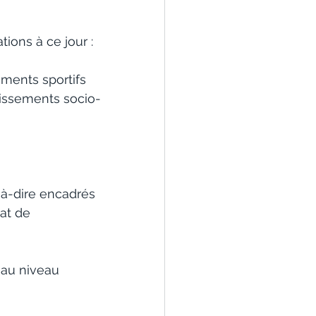
ions à ce jour :
ments sportifs 
lissements socio-
-à-dire encadrés 
cat de 