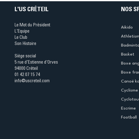
L'US CRÉTEIL
NOS S
Le Mot du Président
Aikido
L'Equipe
Athletis
Le Club
Son Histoire
Badmint
Basket
Siège social
5 rue d'Estienne d'Orves
Boxe ang
94000 Créteil
Boxe fra
01 42 07 15 74
info@uscreteil.com
Canoë k
Cyclisme
Cyclotou
Escrime
Football