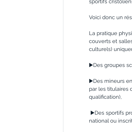
sportifs cristoli
Voici donc un ré
La pratique physi
couverts et sall
culturels) unique
▶️Des groupes scol
▶️Des mineurs enc
par les titulaires
qualification),
 ▶️Des sportifs professionnels et de haut-niveau, c’est-à-dire évoluant au niveau 
national ou inscri