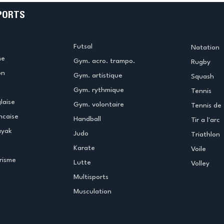
PORTS
Futsal
Natation
me
Gym. acro. trampo.
Rugby
on
Gym. artistique
Squash
Gym. rythmique
Tennis
laise
Gym. volontaire
Tennis de 
ncaise
Handball
Tir a l'arc
ayak
Judo
Triathlon
Karate
Voile
risme
Lutte
Volley
Multisports
Musculation