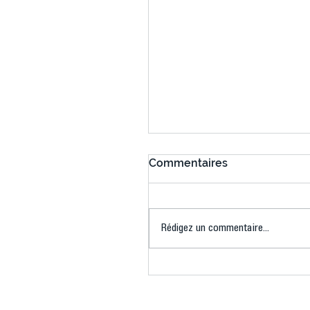
Commentaires
Rédigez un commentaire...
Connaissez-vous le Dar
Ping ? Quand le tennis d
table s'illumine à Créteil 