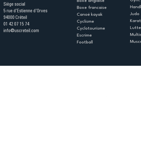
Boxe anglaise
Siège social
Handb
Boxe francaise
5 rue d'Estienne d'Orves
Judo
Canoë kayak
94000 Créteil
Kara
Cyclisme
01 42 07 15 74
Lutte
Cyclotourisme
info@uscreteil.com
Multi
Escrime
Muscu
Football
Espace club
Offres d'emploi