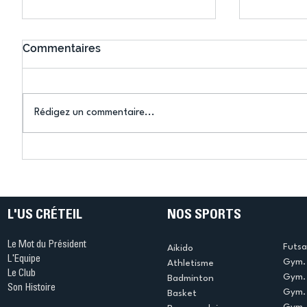
Commentaires
Rédigez un commentaire...
Bélier au cœur des Jeux !
Bélier a
(Denise Huet)
(Didier C
L'US CRÉTEIL
NOS SPORTS
Le Mot du Président
Futsa
Aikido
L'Equipe
Gym. 
Athletisme
Le Club
Gym. 
Badminton
Son Histoire
Gym.
Basket
Gym. 