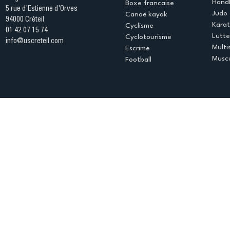
Handb
Boxe francaise
5 rue d'Estienne d'Orves
Judo
Canoë kayak
94000 Créteil
Kara
Cyclisme
01 42 07 15 74
Lutte
Cyclotourisme
info@uscreteil.com
Multi
Escrime
Muscu
Football
Espace club
Offres d'emploi