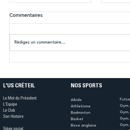
Commentaires
Rédigez un commentaire...
Bélier au cœur des Jeux !
Bélier a
(Denise Huet)
(Didier C
L'US CRÉTEIL
NOS SPORTS
Le Mot du Président
Futsa
Aikido
L'Equipe
Gym. 
Athletisme
Le Club
Gym. 
Badminton
Son Histoire
Gym.
Basket
Gym. 
Boxe anglaise
Siège social