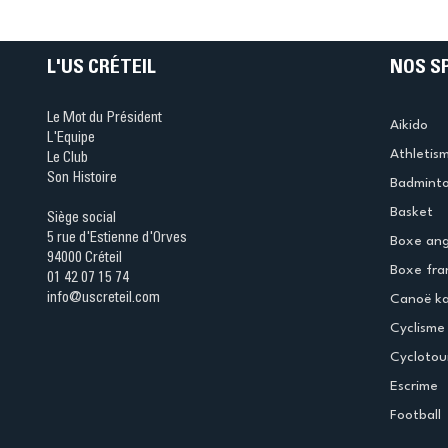
L'US CRÉTEIL
NOS S
Le Mot du Président
Aikido
L'Equipe
Athletis
Le Club
Son Histoire
Badmint
Basket
Siège social
5 rue d'Estienne d'Orves
Boxe ang
94000 Créteil
Boxe fra
01 42 07 15 74
info@uscreteil.com
Canoë k
Cyclisme
Cyclotou
Escrime
Football