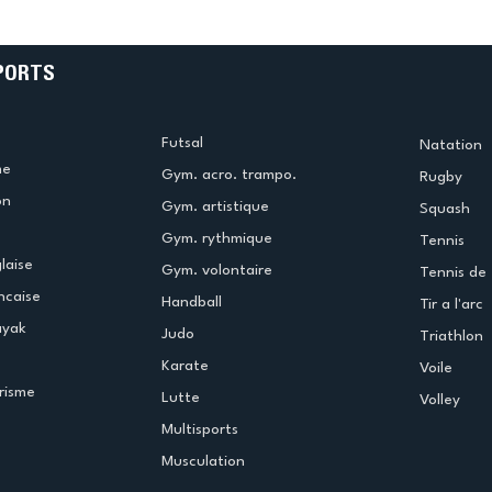
PORTS
Futsal
Natation
me
Gym. acro. trampo.
Rugby
on
Gym. artistique
Squash
Gym. rythmique
Tennis
laise
Gym. volontaire
Tennis de 
ncaise
Handball
Tir a l'arc
ayak
Judo
Triathlon
Karate
Voile
risme
Lutte
Volley
Multisports
Musculation