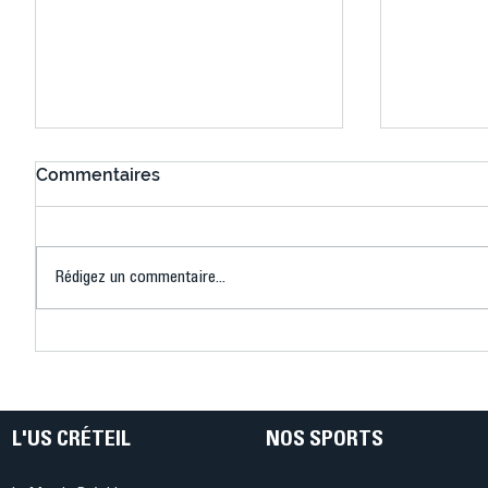
Commentaires
Rédigez un commentaire...
Connaissez-vous le Dark
L’US Crét
Ping ? Quand le tennis de
termine 
table s'illumine à Créteil !
beauté !
L'US CRÉTEIL
NOS SPORTS