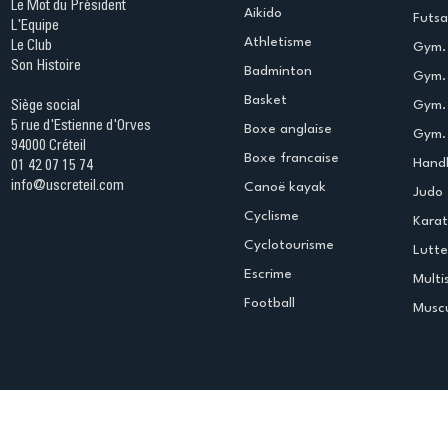
Le Mot du Président
Aikido
Futsa
L'Equipe
Athletisme
Le Club
Gym. 
Son Histoire
Badminton
Gym. 
Basket
Gym.
Siège social
5 rue d'Estienne d'Orves
Boxe anglaise
Gym. 
94000 Créteil
Boxe francaise
Handb
01 42 07 15 74
info@uscreteil.com
Canoë kayak
Judo
Cyclisme
Kara
Cyclotourisme
Lutte
Escrime
Multi
Football
Muscu
Espace club