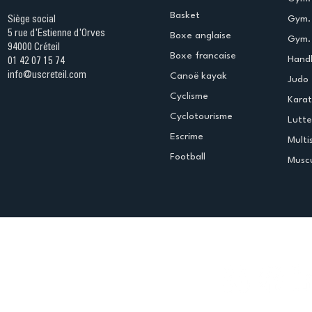
Basket
Gym.
Siège social
5 rue d'Estienne d'Orves
Boxe anglaise
Gym. 
94000 Créteil
Boxe francaise
Handb
01 42 07 15 74
info@uscreteil.com
Canoë kayak
Judo
Cyclisme
Kara
Cyclotourisme
Lutte
Escrime
Multi
Football
Muscu
Espace club
Offres d'emploi