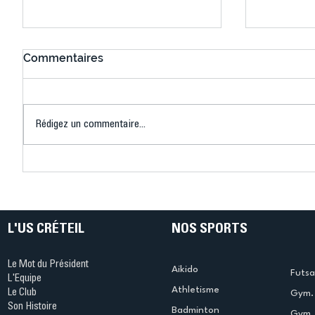
Commentaires
Rédigez un commentaire...
Connaissez-vous le Dark
L’US Crét
Ping ? Quand le tennis de
termine 
table s'illumine à Créteil !
beauté !
L'US CRÉTEIL
NOS SPORTS
Le Mot du Président
Aikido
Futsa
L'Equipe
Athletisme
Le Club
Gym. 
Son Histoire
Badminton
Gym. 