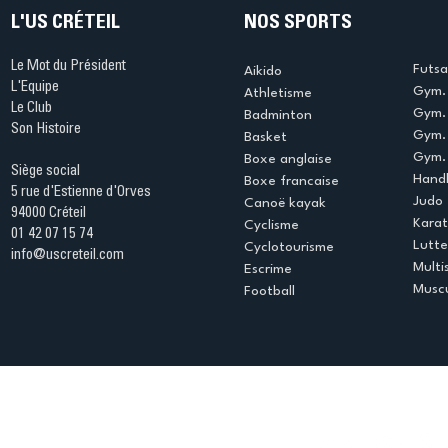
L'US CRÉTEIL
NOS SPORTS
Le Mot du Président
Futsa
Aikido
L'Equipe
Gym. 
Athletisme
Le Club
Gym. 
Badminton
Son Histoire
Gym.
Basket
Gym. 
Boxe anglaise
Siège social
Handb
Boxe francaise
5 rue d'Estienne d'Orves
Judo
Canoë kayak
94000 Créteil
Kara
Cyclisme
01 42 07 15 74
Lutte
Cyclotourisme
info@uscreteil.com
Multi
Escrime
Muscu
Football
Espace club