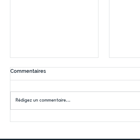
Commentaires
Rédigez un commentaire...
Connaissez-vous le Dark
L’US Crét
Ping ? Quand le tennis de
termine 
table s'illumine à Créteil !
beauté !