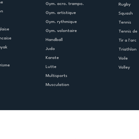
me
Gym. acro. trampo.
Rugby
on
Gym. artistique
Squash
Gym. rythmique
Tennis
laise
Gym. volontaire
Tennis de 
ncaise
Handball
Tir a l'arc
ayak
Judo
Triathlon
Karate
Voile
risme
Lutte
Volley
Multisports
Musculation