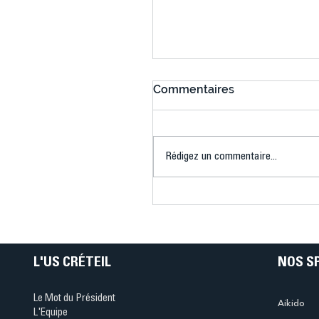
Commentaires
Rédigez un commentaire...
Connaissez-vous le Dar
Ping ? Quand le tennis d
table s'illumine à Créteil 
L'US CRÉTEIL
NOS S
Le Mot du Président
Aikido
L'Equipe