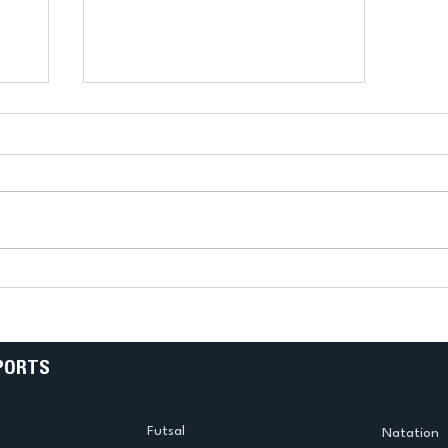
k
L’US Créteil Tir à l’Arc
e
termine la saison en
!
beauté !
PORTS
Futsal
Natation