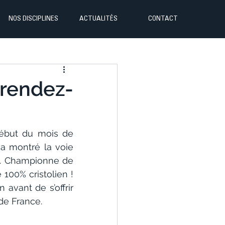
NOS DISCIPLINES
ACTUALITÉS
CONTACT
 rendez-
ébut du mois de 
a montré la voie 
z. Championne de 
100% cristolien ! 
vant de s’offrir 
 de France.