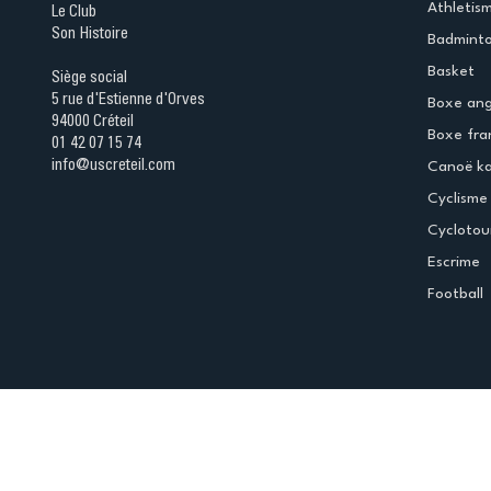
Athletis
Le Club
Son Histoire
Badmint
Basket
Siège social
5 rue d'Estienne d'Orves
Boxe ang
94000 Créteil
Boxe fra
01 42 07 15 74
info@uscreteil.com
Canoë k
Cyclisme
Cyclotou
Escrime
Football
Espace club
Offres d'emploi