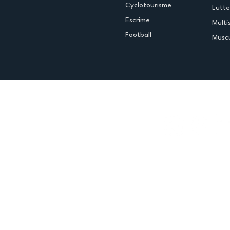
Cyclotourisme
Lutte
Escrime
Multi
Football
Muscu
Espace club
Offres d'emploi