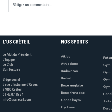
Rédigez un commentaire...
Connaissez-vous le Dark
L’US Crét
Ping ? Quand le tennis de
termine 
table s'illumine à Créteil !
beauté !
L'US CRÉTEIL
NOS SPORTS
Le Mot du Président
Aikido
Futsa
L'Equipe
Athletisme
Le Club
Gym. 
Son Histoire
Badminton
Gym. 
Basket
Gym.
Siège social
5 rue d'Estienne d'Orves
Boxe anglaise
Gym. 
94000 Créteil
Boxe francaise
Handb
01 42 07 15 74
info@uscreteil.com
Canoë kayak
Judo
Cyclisme
Kara