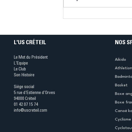
Bélier au cœur des Jeux 
(Denise Huet)
L'US CRÉTEIL
NOS S
Le Mot du Président
Aikido
L'Equipe
Athletis
Le Club
Son Histoire
Badmint
Basket
Siège social
5 rue d'Estienne d'Orves
Boxe ang
94000 Créteil
Boxe fra
01 42 07 15 74
info@uscreteil.com
Canoë k
Cyclisme
Cyclotou