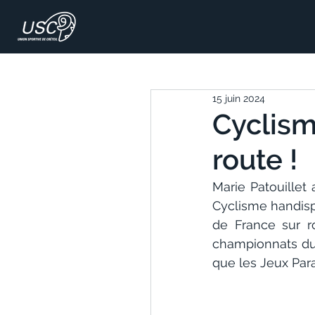
15 juin 2024
Cyclisme
route !
Marie Patouillet
Cyclisme handispo
de France sur ro
championnats du
que les Jeux Para