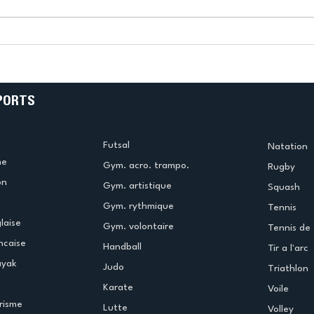
!
Bélier au cœur des Jeux !
(Didier Caudal)
PORTS
Futsal
Natation
me
Gym. acro. trampo.
Rugby
on
Gym. artistique
Squash
Gym. rythmique
Tennis
laise
Gym. volontaire
Tennis de 
ncaise
Handball
Tir a l'arc
ayak
Judo
Triathlon
Karate
Voile
risme
Lutte
Volley