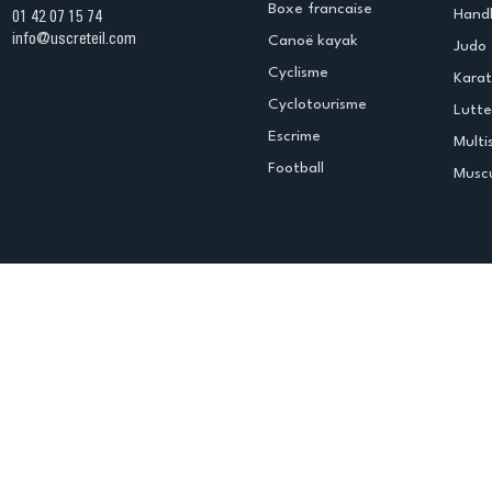
Boxe francaise
Handb
01 42 07 15 74
info@uscreteil.com
Canoë kayak
Judo
Cyclisme
Kara
Cyclotourisme
Lutte
Escrime
Multi
Football
Muscu
Espace club
Offres d'emploi