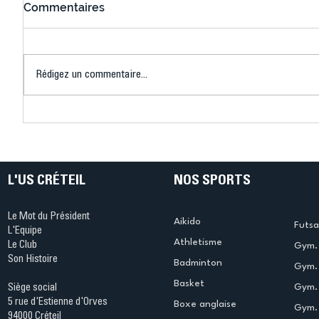
Commentaires
Rédigez un commentaire...
Connaissez-vous le Dark
L’US Crét
Ping ? Quand le tennis de
termine 
table s'illumine à Créteil !
beauté !
L'US CRÉTEIL
NOS SPORTS
Le Mot du Président
Aikido
Futsa
L'Equipe
Athletisme
Le Club
Gym. 
Son Histoire
Badminton
Gym. 
Basket
Gym.
Siège social
5 rue d'Estienne d'Orves
Boxe anglaise
Gym. 
94000 Créteil