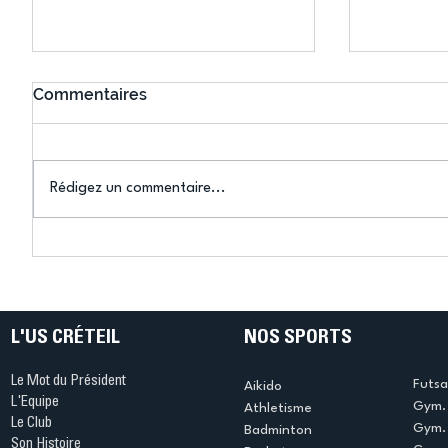
Commentaires
Rédigez un commentaire...
Connaissez-vous le Dark
L’US Crét
Ping ? Quand le tennis de
termine 
table s'illumine à Créteil !
beauté !
L'US CRÉTEIL
NOS SPORTS
Le Mot du Président
Futsa
Aikido
L'Equipe
Gym. 
Athletisme
Le Club
Gym. 
Badminton
Son Histoire