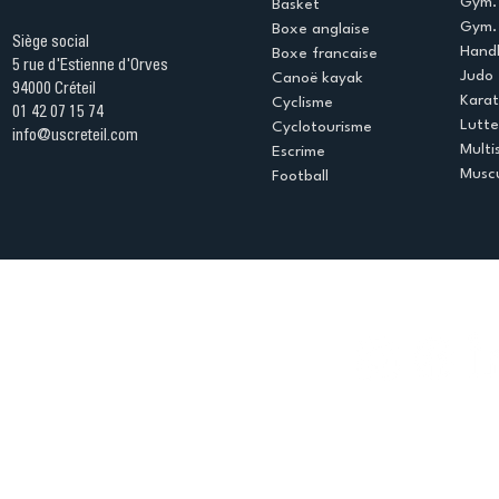
Gym.
Basket
Gym. 
Boxe anglaise
Siège social
Handb
Boxe francaise
5 rue d'Estienne d'Orves
Judo
Canoë kayak
94000 Créteil
Kara
Cyclisme
01 42 07 15 74
Lutte
Cyclotourisme
info@uscreteil.com
Multi
Escrime
Muscu
Football
Espace club
Offres d'emploi