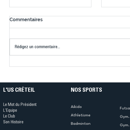
Commentaires
Rédigez un commentaire...
Bélier au cœur des Jeux !
Bélier a
(Denise Huet)
(Didier C
L'US CRÉTEIL
NOS SPORTS
Le Mot du Président
Aikido
Futsa
L'Equipe
Athletisme
Le Club
Gym. 
Son Histoire
Badminton
Gym. 