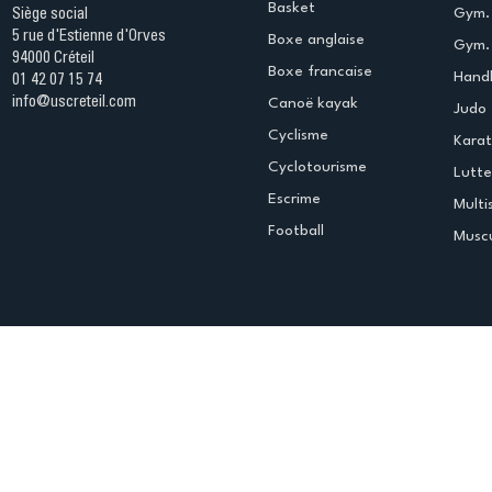
Basket
Gym.
Siège social
5 rue d'Estienne d'Orves
Boxe anglaise
Gym. 
94000 Créteil
Boxe francaise
Handb
01 42 07 15 74
info@uscreteil.com
Canoë kayak
Judo
Cyclisme
Kara
Cyclotourisme
Lutte
Escrime
Multi
Football
Muscu
Espace club
Offres d'emploi