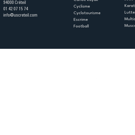
94000 Créteil
Kara
Cyclisme
01 42 07 15 74
Lutte
Cyclotourisme
info@uscreteil.com
Multi
Escrime
Muscu
Football
Espace club
Offres d'emploi