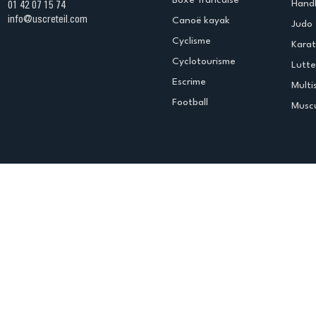
Boxe francaise
Handb
01 42 07 15 74
info@uscreteil.com
Canoë kayak
Judo
Cyclisme
Kara
Cyclotourisme
Lutte
Escrime
Multi
Football
Muscu
Espace club
Offres d'emploi