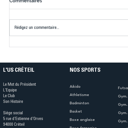
Commentaires
Rédigez un commentaire...
Connaissez-vous le Dark
L’US Crét
Ping ? Quand le tennis de
termine 
table s'illumine à Créteil !
beauté !
L'US CRÉTEIL
NOS SPORTS
Le Mot du Président
Aikido
Futsa
L'Equipe
Athletisme
Le Club
Gym. 
Son Histoire
Badminton
Gym. 
Basket
Gym.
Siège social
5 rue d'Estienne d'Orves
Boxe anglaise
Gym. 
94000 Créteil